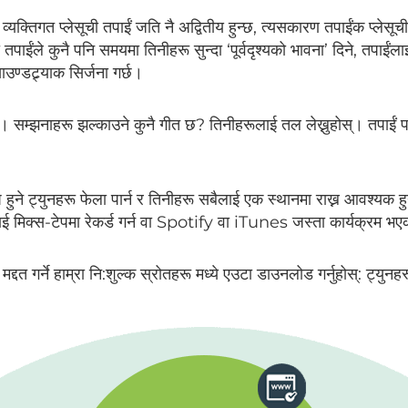
क्तिगत प्लेसूची तपाईं जति नै अद्वितीय हुन्छ, त्यसकारण तपाईंक प्लेसूची
ईंले कुनै पनि समयमा तिनीहरू सुन्दा ‘पूर्वदृश्यको भावना’ दिने, तपाईंलाई
ण्डट्र्याक सिर्जना गर्छ।
न्छ। सम्झनाहरू झल्काउने कुनै गीत छ? तिनीहरूलाई तल लेख्नुहोस्। तपाईं पह
शेष हुने ट्युनहरू फेला पार्न र तिनीहरू सबैलाई एक स्थानमा राख्न आवश्यक ह
मिक्स-टेपमा रेकर्ड गर्न वा Spotify वा iTunes जस्ता कार्यक्रम भएक
्दत गर्ने हाम्रा नि:शुल्क स्रोतहरू मध्ये एउटा डाउनलोड गर्नुहोस्: ट्युनहरू