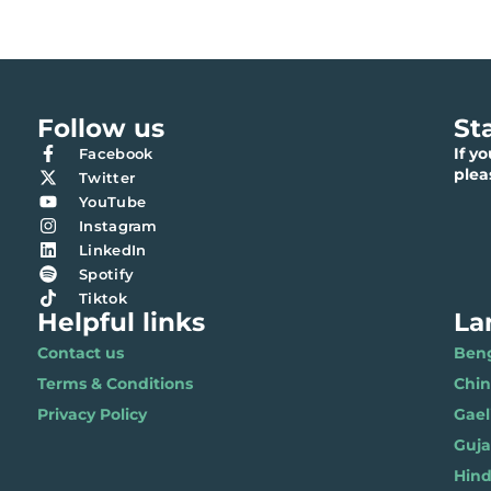
Follow us
St
If y
Facebook
ple
Twitter
YouTube
Instagram
LinkedIn
Spotify
Tiktok
Helpful links
La
Contact us
Benga
Terms & Conditions
Chi
Privacy Policy
Gael
Gujar
Hindi 