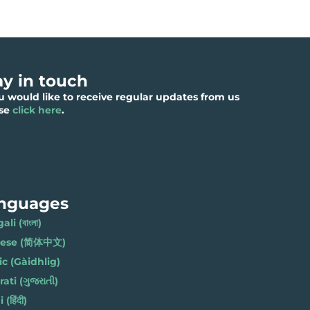
ay in touch
ou would like to receive regular updates from us
ase
click here
.
nguages
li (বাংলা)
nese (简体中文)
ic (Gàidhlig)
ati (ગુજરાતી)
(हिंदी)