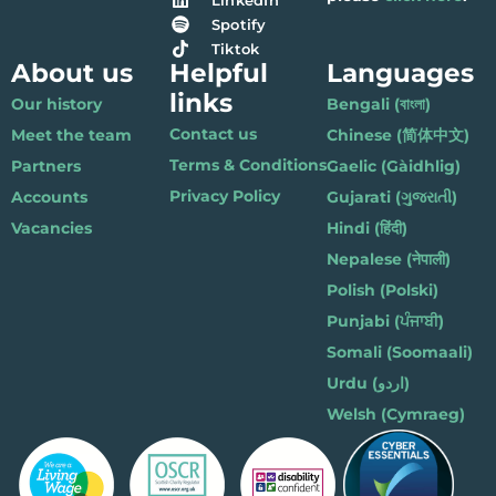
LinkedIn
Spotify
Tiktok
About us
Helpful
Languages
links
Our history
Bengali (বাংলা)
Contact us
Meet the team
Chinese (简体中文)
Terms & Conditions
Partners
Gaelic (Gàidhlig)
Privacy Policy
Accounts
Gujarati (ગુજરાતી)
Vacancies
Hindi (हिंदी)
Nepalese (नेपाली)
Polish (Polski)
Punjabi (ਪੰਜਾਬੀ)
Somali (Soomaali)
Urdu (اردو)
Welsh (Cymraeg)